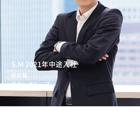
採用情報
ENTRY
S.M 2021年中途入社
総合職
チタングループ