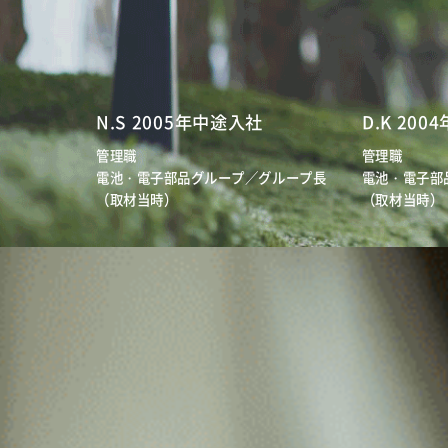
N.S 2005年中途入社
D.K 200
管理職
管理職
電池・電子部品グループ／グループ長
電池・電子部
（取材当時）
（取材当時）