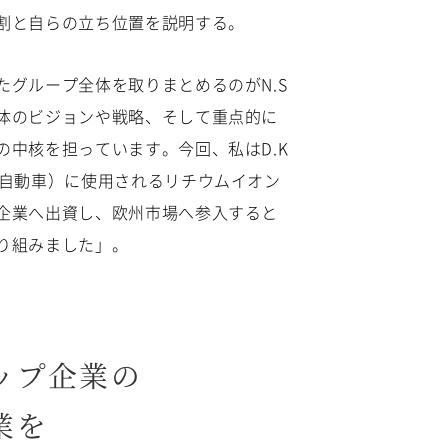
割と自らの立ち位置を説明する。
たグループ全体を取りまとめるのがN.S
体のビジョンや戦略、そして重点的に
の中核を担っています。今回、私はD.K
気自動車）に使用されるリチウムイオン
企業情報
採用情報
企業へ出資し、欧州市場へ参入すると
輩・後輩
会社概要
募集要項
り組みました」。
ベテラン社員
社長メッセージ
採用フロー
イベント情報
Q&A
ップ企業の
研修制度
業を