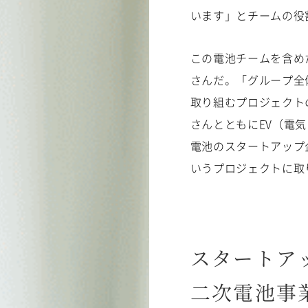
います」とチームの役
この電池チームを含め
さんだ。「グループ全
取り組むプロジェクト
さんとともにEV（電
想いを知る
電池のスタートアップ
021年中途入社 総合職 チタングループ
METALEX TALK 01 先
いうプロジェクトに取
021年入社 総合職 ステンレスグループ
METALEX TALK 02 
017年入社 総合職 審査・法務・物流グループ
08年入社 総合職 非鉄製品グループ
スタートア
06年入社 総合職 東京軽金属グループ
二次電池事
員からのメッセージ