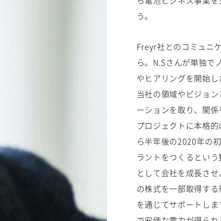
ら電池ビジネス事業を
う。
Freyr社とのコミュ
ら。N.Sさんが単独
やヒアリングを開始し
当社の領域やビジョン
ーションを取り、関係
プロジェクトに本格的
ら半年後の2020年の
ラントをつくるという
として会社を成長させ
の株式を一部取得する
を通じてサポートしま
で安価な電力が得られ