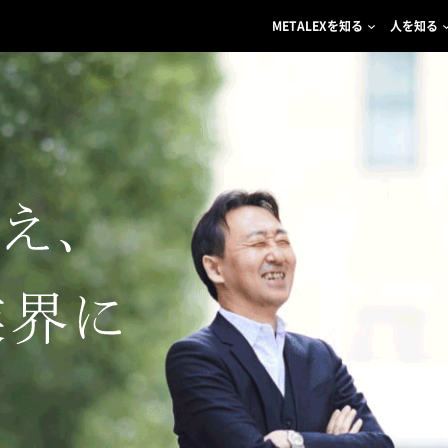
METALEXを知る
人を知る
LEXを知るトップ
人を知るトップ
想いを知るトップ
こんなところにMETALE
に知る住商メタレックス
S.M 2021年中途入社 総合職 チタングループ
METALEX TALK 01 先輩
ビジネスの流れ
ェクトストーリー
K.M 2021年入社 総合職 ステンレスグループ
METALEX TALK 02 ベテ
育児と仕事の両立につい
M.W 2017年入社 総合職 審査・法務・物流グループ