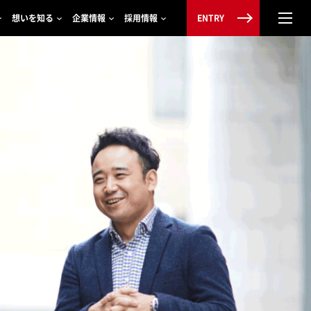
想いを知る
企業情報
採用情報
ENTRY
X
企業情報トップ
採用情報トップ
T.U 2008年入社 総合職 非鉄製品グループ
Q&A
・後輩
会社概要
募集要項
T.K 2006年入社 総合職 東京軽金属グループ
研修制度
ラン社員
て
社長メッセージ
採用フロー
海外駐在員からのメッセージ
イベント情報