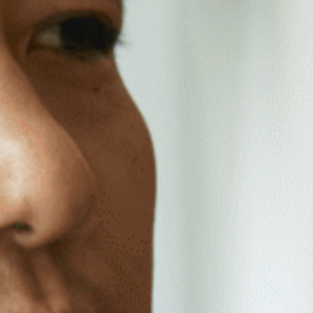
METALEXを知る
人を知る
はじめに知る住商メタレックス
S.M 2
プロジェクトストーリー
K.M 2
こんなところにMETALEX
M.W 2
ビジネスの流れ
T.U 20
育児と仕事の両立について
T.K 20
海外駐在