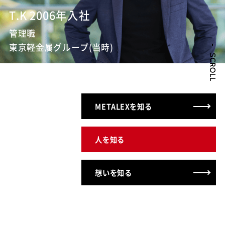
T.K 2006年入社
管理職
東京軽金属グループ(当時)
METALEXを知る
人を知る
想いを知る