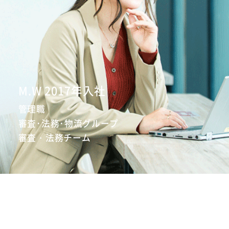
採用情報
M.W 2017年入社
ENTRY
管理職
審査･法務･物流グループ
審査・法務チーム