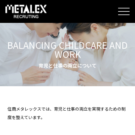
BALANCING CHILDCARE AND
METALEXを知る
WORK
育児と仕事の両立について
人を知る
想いを知る
住商メタレックスでは、育児と仕事の両立を実現するための制
度を整えています。
企業情報