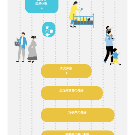
出産休暇
+
（産後パパ育休）
+
育児休業
+
所定外労働の免除
+
深夜業の免除
+
時間外労働の制限