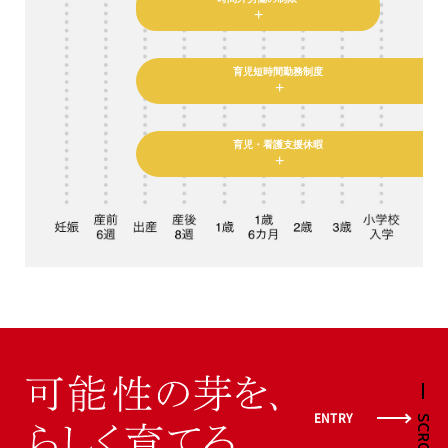
+
育児短時間勤務制度
+
育児・看護支援休暇
+
ENTRY