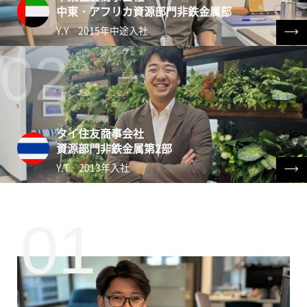
中東・アフリカ資源部門非鉄金属部
Y.Y 2015年中途入社
採用情報
ENTRY
タイ住友商事会社
資源部門非鉄金属第2部
Y.T 2013年入社