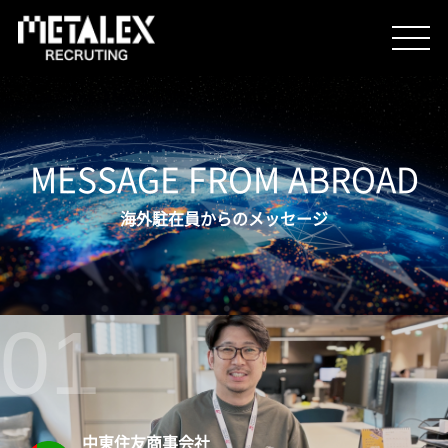
METALEXを知る
MESSAGE FROM ABROAD
海外駐在員からのメッセージ
人を知る
想いを知る
企業情報
中東住友商事会社