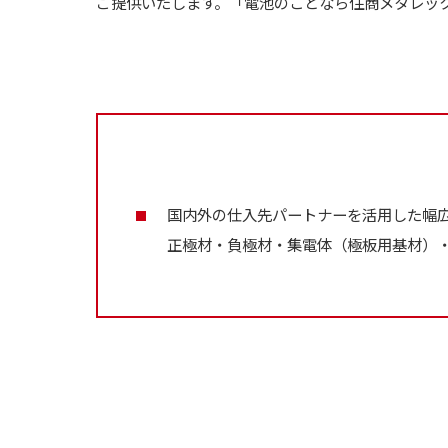
ご提供いたします。「電池のことなら住商メタレッ
国内外の仕入先パートナーを活用した幅
正極材・負極材・集電体（極板用基材）