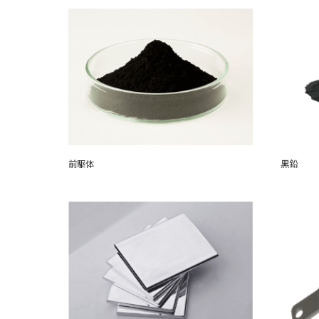
前駆体
黒鉛