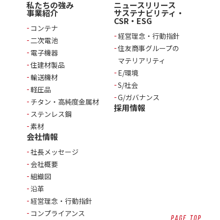
私たちの強み
ニュースリリース
事業紹介
サステナビリティ・
CSR・ESG
コンテナ
経営理念・行動指針
二次電池
住友商事グループの
電子機器
マテリアリティ
住建材製品
E/環境
輸送機材
S/社会
軽圧品
G/ガバナンス
チタン・高純度金属材
採用情報
ステンレス鋼
素材
会社情報
社長メッセージ
会社概要
組織図
沿革
経営理念・行動指針
コンプライアンス